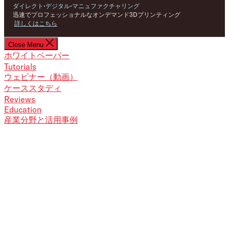
ダイレクト•デジタル•マニュファクチャリング
迅速でプロフェッショナルなオンデマンド3Dプリンティング
詳しくはこちら
Skip
Close Menu
to
ホワイトペーパー
the
Tutorials
content
ウェビナー（動画）
ケーススタディ
Reviews
Education
産業分野と活用事例
3Dプリンター導入ガイ
ド
CATEGORIES
3Dプリント