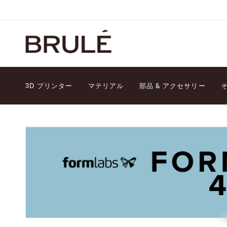
コ
ン
テ
ン
ツ
に
ス
キ
3D プリンター
マテリアル
部品 & アクセサリー
ッ
プ