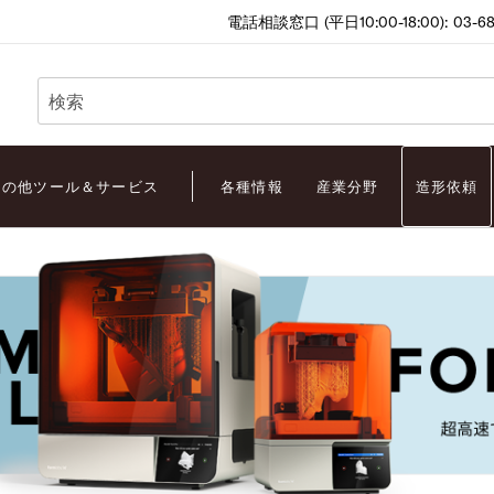
電話相談窓口 (平日10:00-18:00):
03-6
検
索
その他ツール＆サービス
各種情報
産業分野
造形依頼